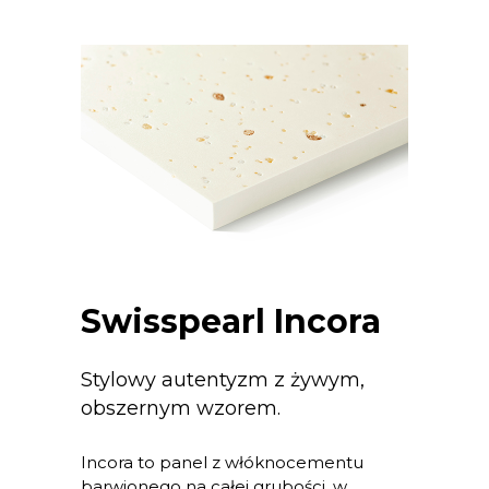
Swisspearl Incora
Stylowy autentyzm z żywym,
obszernym wzorem.
Incora to panel z włóknocementu
barwionego na całej grubości, w